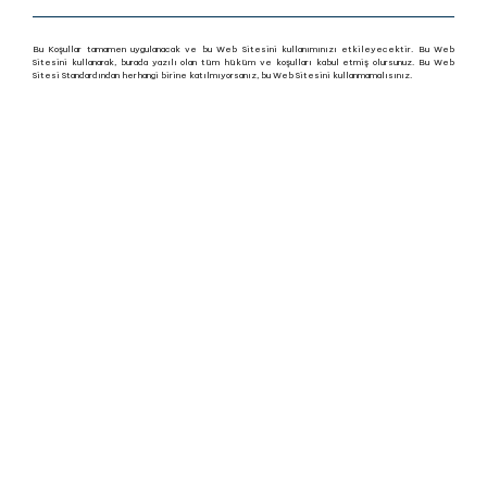
Bu Koşullar tamamen uygulanacak ve bu Web Sitesini kullanımınızı etkileyecektir. Bu Web
Sitesini kullanarak, burada yazılı olan tüm hüküm ve koşulları kabul etmiş olursunuz. Bu Web
Sitesi Standardından herhangi birine katılmıyorsanız, bu Web Sitesini kullanmamalısınız.